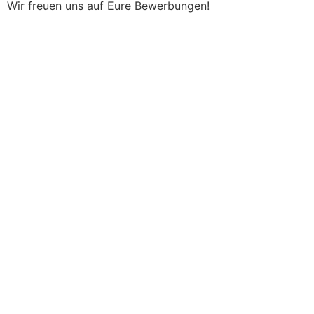
Wir freuen uns auf Eure Bewerbungen!
Impressum
AGB
Widerrufsbelehrung
Datenschutzerklärung
© 2025 Osteoviva GmbH