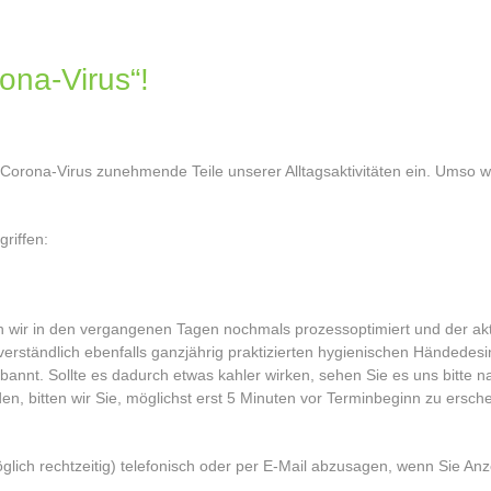
ona-Virus“!
rona-Virus zunehmende Teile unserer Alltagsaktivitäten ein. Umso wic
riffen:
ir in den vergangenen Tagen nochmals prozessoptimiert und der aktu
tverständlich ebenfalls ganzjährig praktizierten hygienischen Händede
annt. Sollte es dadurch etwas kahler wirken, sehen Sie es uns bitte n
 bitten wir Sie, möglichst erst 5 Minuten vor Terminbeginn zu ersche
lich rechtzeitig) telefonisch oder per E-Mail abzusagen, wenn Sie An