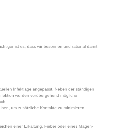
Willkommen
Aktuelles
Leistungen
Kur
htiger ist es, dass wir besonnen und rational damit
ellen Infektlage angepasst. Neben der ständigen
sinfektion wurden vorübergehend mögliche
ach.
inen, um zusätzliche Kontakte zu minimieren.
zeichen einer Erkältung, Fieber oder eines Magen-