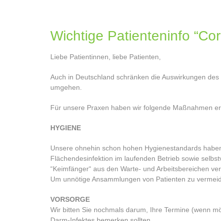
Wichtige Patienteninfo “Cor
Liebe Patientinnen, liebe Patienten,
Auch in Deutschland schränken die Auswirkungen des Co
umgehen.
Für unsere Praxen haben wir folgende Maßnahmen erg
HYGIENE
Unsere ohnehin schon hohen Hygienestandards haben w
Flächendesinfektion im laufenden Betrieb sowie selbs
“Keimfänger“ aus den Warte- und Arbeitsbereichen verb
Um unnötige Ansammlungen von Patienten zu vermeiden,
VORSORGE
Wir bitten Sie nochmals darum, Ihre Termine (wenn mög
Darm-Infektes bemerken sollten.